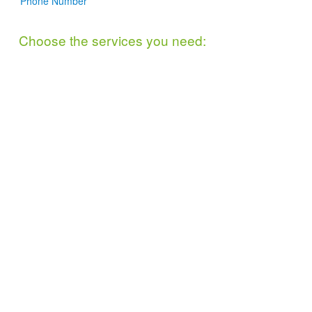
Choose the services you need:
Fencing
Irrigation
Gardening
Outdoor Cleaning
Lawn Mowing
Lawn Edging
Removal of Small
Landscaping
Trees
Rubbish Removalp
Pruning of Small
Trees
Indoor Cleaning
General Repairs