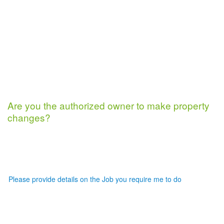
Paving Small Jobs
Cleaning Gutters
Small
Painting Small Jobs
Miscellaneous
Jobs
Are you the authorized owner to make property
changes?
Yes
No