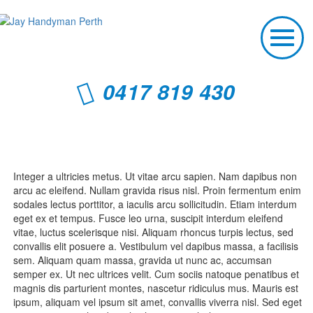
T
o
g
g
0417 819 430
l
e
n
Inner Page
a
v
i
g
Integer a ultricies metus. Ut vitae arcu sapien. Nam dapibus non
a
arcu ac eleifend. Nullam gravida risus nisl. Proin fermentum enim
t
sodales lectus porttitor, a iaculis arcu sollicitudin. Etiam interdum
i
eget ex et tempus. Fusce leo urna, suscipit interdum eleifend
o
vitae, luctus scelerisque nisi. Aliquam rhoncus turpis lectus, sed
n
convallis elit posuere a. Vestibulum vel dapibus massa, a facilisis
sem. Aliquam quam massa, gravida ut nunc ac, accumsan
semper ex. Ut nec ultrices velit. Cum sociis natoque penatibus et
magnis dis parturient montes, nascetur ridiculus mus. Mauris est
ipsum, aliquam vel ipsum sit amet, convallis viverra nisl. Sed eget